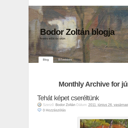
Bodor Zoltán blogja
festés elôtt és után
Blog
Bővebben
Monthly Archive for jú
Tehát képet cseréltünk
Szerző:
Bodor Zoltán
Dátum:
2011. június 26. vasárna
0
Hozzászólás