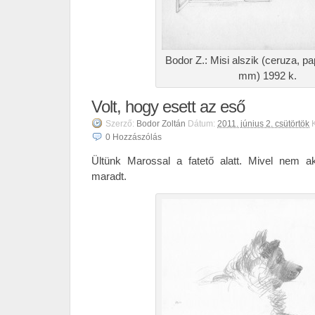
Bodor Z.: Misi alszik (ceruza, pa
mm) 1992 k.
Volt, hogy esett az eső
Szerző:
Bodor Zoltán
Dátum:
2011. június 2. csütörtök
0
Hozzászólás
Ültünk Marossal a fatető alatt. Mivel nem a
maradt.