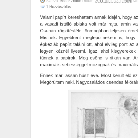
Szerző:
Bodor Zoltán
Dátum:
2011. június 3. péntek
Ka
1
Hozzászólás
Valami papírt kereshettem annak idején, hogy az 
a vasadi istálló ablaka volt már rajta, amin va
Csupán rögzítésféle, önmagában teljesen érdek
Misinek. Egyébként meglepő nekem is, hogy
épkézláb papírt találni ott, ahol elvileg pont a
legyen kéznél ilyesmi. Igaz, ahol kisgyerekek
tűnnek a papírok. Meg csönd is ritkán van. 
maximális sebességgel mozognak és maximális 
Ennek már lassan húsz éve. Most került elő ez
Megörültem neki. Nagycsaládos csendes félórái