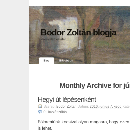
Bodor Zoltán blogja
festés elôtt és után
Blog
Bővebben
Monthly Archive for jú
Hegyi út lépésenként
Szerző:
Bodor Zoltán
Dátum:
2016. június 7. kedd
Kate
0
Hozzászólás
Fölmentünk kocsival olyan magasra, hogy ezen
is lehet.