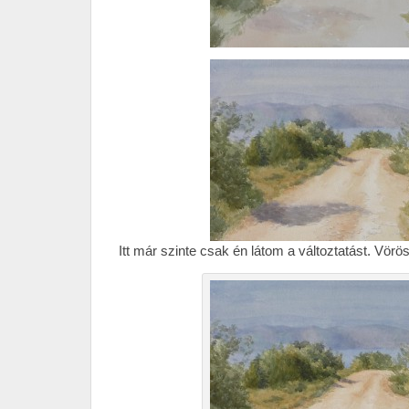
Itt már szinte csak én látom a változtatást. Vörö