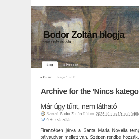
Bodor Zoltán blogja
festés elôtt és után
Blog
Bővebben
«
Older
Page 1 of 15
Archive for the 'Nincs katego
Már úgy tűnt, nem látható
Szerző:
Bodor Zoltán
Dátum:
2025. június 19. csütörtök
0
Hozzászólás
Firenzében járva a Santa Maria Novella temp
pályaudvar mellett van. Szépen rendbe hozzák, m