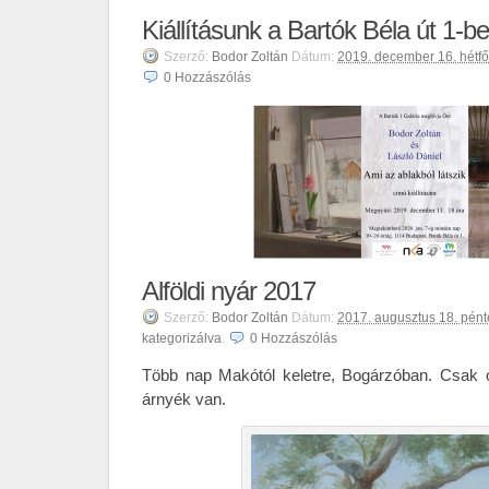
Kiállításunk a Bartók Béla út 1-b
Szerző:
Bodor Zoltán
Dátum:
2019. december 16. hétfő
0
Hozzászólás
Alföldi nyár 2017
Szerző:
Bodor Zoltán
Dátum:
2017. augusztus 18. pént
kategorizálva
.
0
Hozzászólás
Több nap Makótól keletre, Bogárzóban. Csak ott
árnyék van.