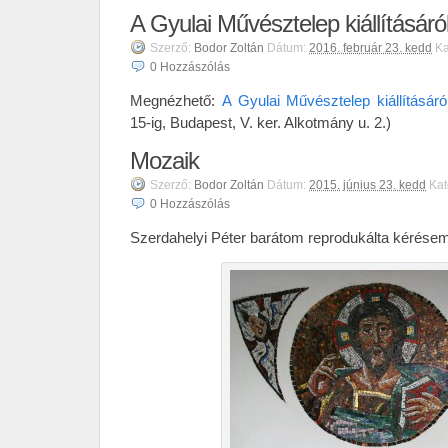
A Gyulai Művésztelep kiállításáró
Szerző:
Bodor Zoltán
Dátum:
2016. február 23. kedd
Ka
0
Hozzászólás
Megnézhető:
A Gyulai Művésztelep kiállításár
15-ig, Budapest, V. ker. Alkotmány u. 2.)
Mozaik
Szerző:
Bodor Zoltán
Dátum:
2015. június 23. kedd
Kat
0
Hozzászólás
Szerdahelyi Péter barátom reprodukálta kérésem