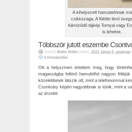
A kihelyezett hamutartónak már
csikkszaga. A fölötte lévő üve
tükröződő tájkép Tornyai vagy En
is lehetne.
Többször jutott eszembe Csontvá
Szerző:
Bodor Zoltán
Dátum:
2022. június 5. vasárnap
0
Hozzászólás
Ott a helyszínen értettem meg, hogy történhet
magasságba feltörő hamufelhő nagyon föléjük
közelebbinek látszik ott, mint a telefonommal kés
Csontváry képén nagyobbnak is tűnik, mint a val
az érzetét.