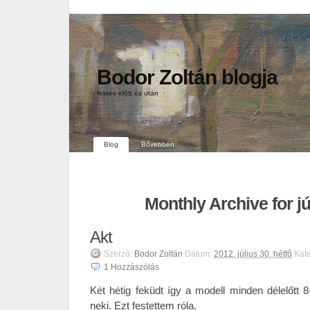
Bodor Zoltán blogja
festés elôtt és után
Blog
Bővebben
Monthly Archive for jú
Akt
Szerző:
Bodor Zoltán
Dátum:
2012. július 30. hétfő
Kat
1
Hozzászólás
Két hétig feküdt így a modell minden délelőtt 8
neki. Ezt festettem róla.