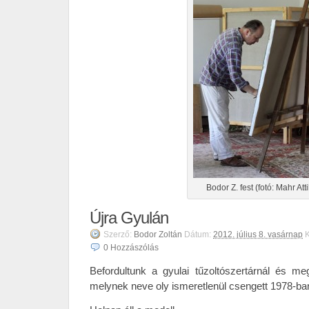
Bodor Z. fest (fotó: Mahr Atti
Újra Gyulán
Szerző:
Bodor Zoltán
Dátum:
2012. július 8. vasárnap
K
0
Hozzászólás
Befordultunk a gyulai tűzoltószertárnál és m
melynek neve oly ismeretlenül csengett 1978-ba