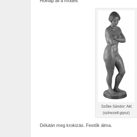
Holnap áll a modell.
Szőke Sándor: Akt
(színezett gipsz)
Délután meg krokizás. Festők álma.